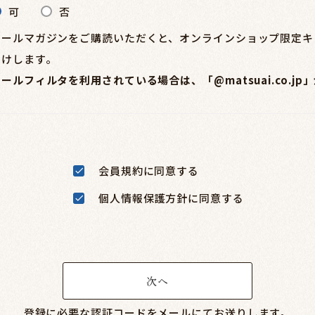
可
否
メールマガジンをご購読いただくと、オンラインショップ限定キ
届けします。
メールフィルタを利用されている場合は、「@matsuai.co.
会員規約
に同意する
個人情報保護方針
に同意する
次へ
登録に必要な認証コードをメールにてお送りします。