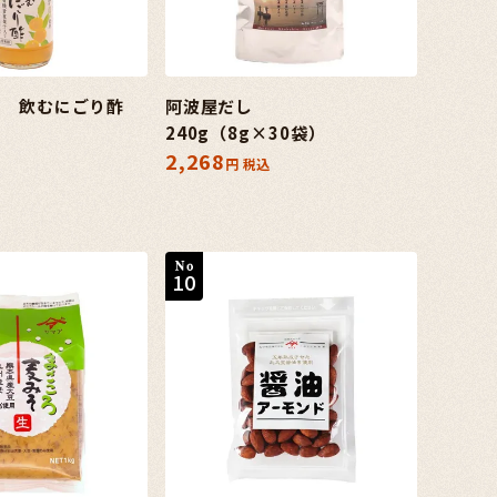
り 飲むにごり酢
阿波屋だし
240g（8g×30袋）
2,268
税込