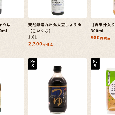
ょうゆ
天然醸造九州丸大豆しょうゆ
甘夏果汁入
0ml
（こいくち）
300ml
980
1.8L
税込
2,300
税込