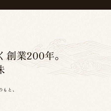
く創業200年。
味
のもと、