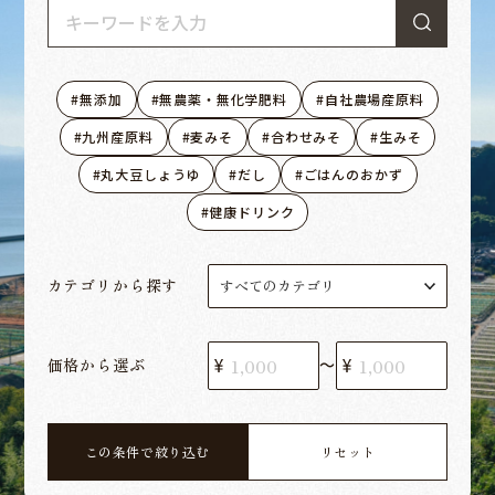
無添加
無農薬・無化学肥料
自社農場産原料
九州産原料
麦みそ
合わせみそ
生みそ
丸大豆しょうゆ
だし
ごはんのおかず
健康ドリンク
カテゴリから探す
価格から選ぶ
〜
この条件で絞り込む
リセット