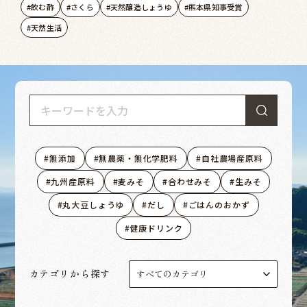
飲む酢
さくら
天然醸造しょうゆ
熊本県知事受賞
天然生活
無添加
無農薬・無化学肥料
自社農場産原料
九州産原料
麦みそ
合わせみそ
生みそ
丸大豆しょうゆ
だし
ごはんのおかず
健康ドリンク
カテゴリから探す