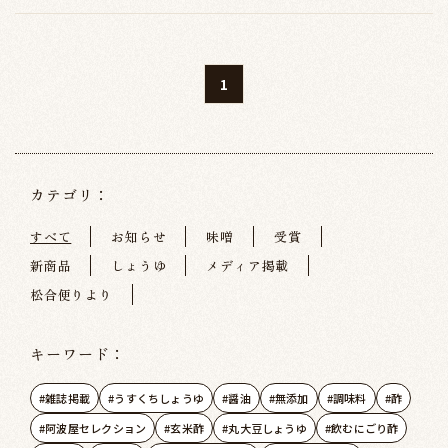
1
カテゴリ：
すべて
お知らせ
味噌
受賞
新商品
しょうゆ
メディア掲載
松合便りより
キーワード：
雑誌掲載
うすくちしょうゆ
醤油
無添加
調味料
酢
阿波屋セレクション
玄米酢
丸大豆しょうゆ
飲むにごり酢