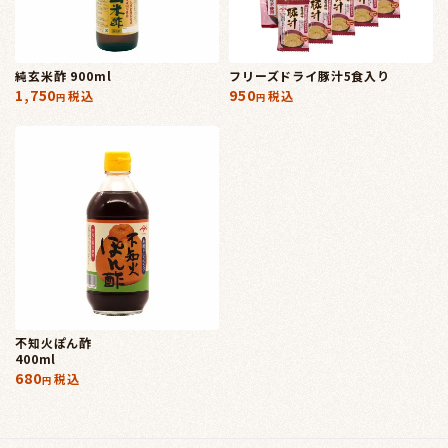
純玄米酢 900ml
フリーズドライ豚汁5食入り
1,750
950
税込
税込
不知火ぽん酢
400ml
680
税込