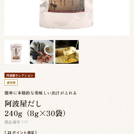
阿波屋セレクション
通常便
簡単に本格的な美味しい出汁がとれる
阿波屋だし
240g（8g×30袋）
商品番号
777
[
23
ポイント進呈 ]