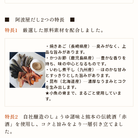
■ 阿波屋だし2つの特長 ■
特長1
厳選した原料素材を配合しました。
・焼きあご（長崎県産）…臭みがなく、上
品な旨みがあります。
・かつお節（鹿児島県産）…豊かな香りを
持ち、味の中心となるものです。
・いわし煮干し（九州産）…ほのかな甘み
とすっきりとした旨みがあります。
・昆布（北海道産）…濃厚なうまみとコク
を生み出します。
★小魚の骨まで、まるごと使用していま
す。
特長2
自社醸造のしょうゆ諸味と熊本の伝統酒「赤
酒」を使用し、コクと旨みをより一層引き立てまし
た。