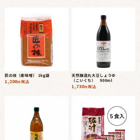
匠の技（麦味噌） 1kg袋
天然醸造丸大豆しょうゆ
（こいくち） 900ml
1,200
税込
1,730
税込