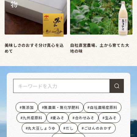
美味しさのおすそ分け真心を込
自社直営農場、土から育てた大
めて
地の味
無添加
無農薬・無化学肥料
自社農場産原料
九州産原料
麦みそ
合わせみそ
生みそ
丸大豆しょうゆ
だし
ごはんのおかず