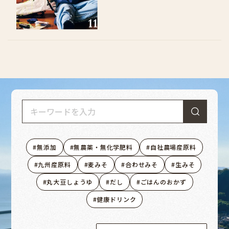
無添加
無農薬・無化学肥料
自社農場産原料
九州産原料
麦みそ
合わせみそ
生みそ
丸大豆しょうゆ
だし
ごはんのおかず
健康ドリンク