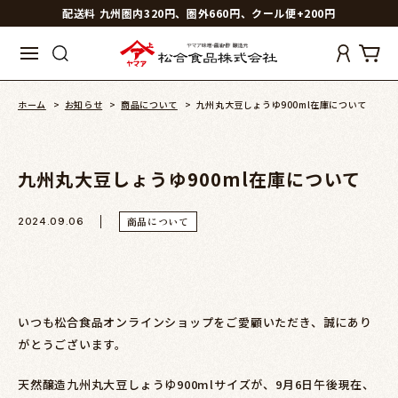
配送料 九州圏内320円、圏外660円、クール便+200円
ホーム
>
お知らせ
>
商品について
>
九州丸大豆しょうゆ900ml在庫について
九州丸大豆しょうゆ900ml在庫について
商品について
2024.09.06
いつも松合食品オンラインショップをご愛顧いただき、誠にあり
がとうございます。
天然醸造九州丸大豆しょうゆ900mlサイズ
が、9月6日午後現在、