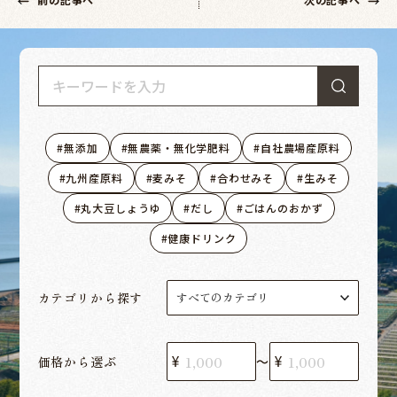
無添加
無農薬・無化学肥料
自社農場産原料
九州産原料
麦みそ
合わせみそ
生みそ
丸大豆しょうゆ
だし
ごはんのおかず
健康ドリンク
カテゴリから探す
価格から選ぶ
〜