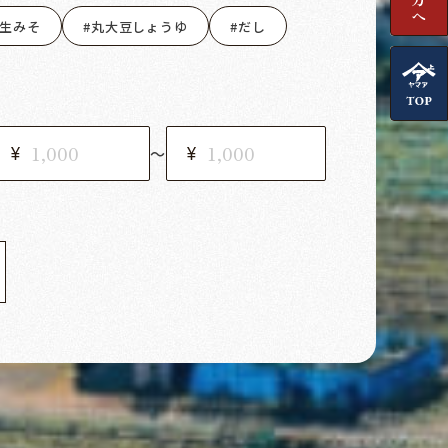
生みそ
丸大豆しょうゆ
だし
〜