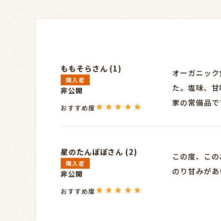
ももそら
1
オーガニック
購入者
た。塩味、甘
非公開
家の常備品で
星のたんぽぽ
2
この度、この
購入者
のり甘みがあ
非公開