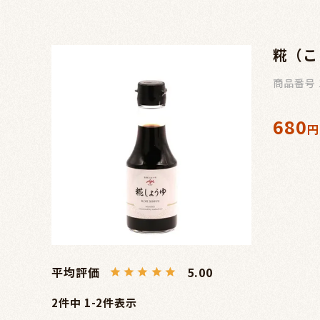
糀（こ
商品番号
680
5.00
2
件中
1
-
2
件表示