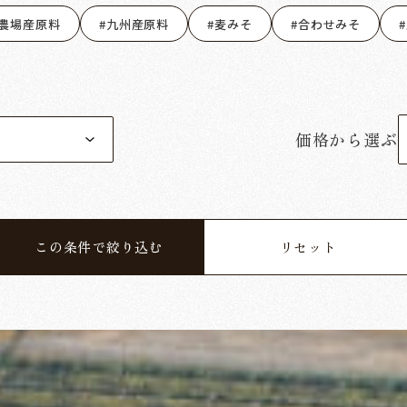
農場産原料
九州産原料
麦みそ
合わせみそ
価格から選ぶ
この条件で絞り込む
リセット