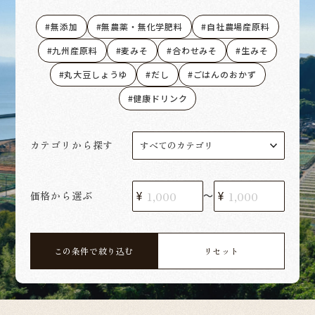
無添加
無農薬・無化学肥料
自社農場産原料
九州産原料
麦みそ
合わせみそ
生みそ
丸大豆しょうゆ
だし
ごはんのおかず
健康ドリンク
カテゴリから探す
価格から選ぶ
〜
この条件で絞り込む
リセット