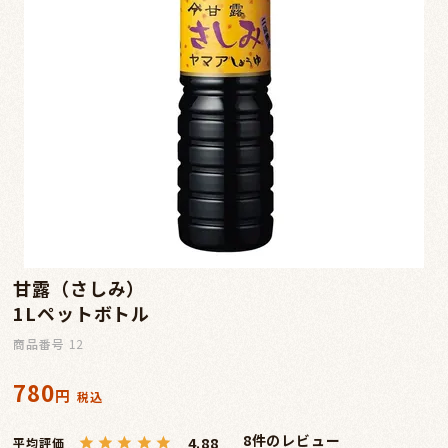
甘露（さしみ）
1Lペットボトル
商品番号
12
780
税込
8
4.88