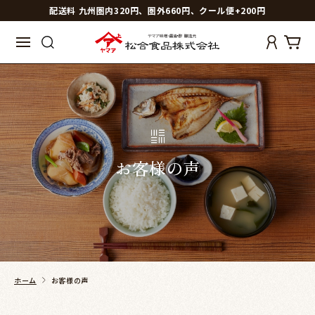
配送料 九州圏内320円、圏外660円、クール便+200円
お客様の声
ホーム
お客様の声