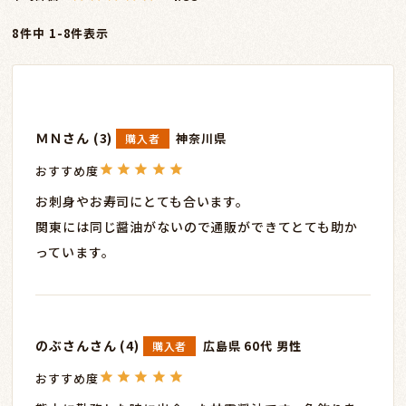
8
件中
1
-
8
件表示
ＭＮ
3
神奈川県
購入者
お刺身やお寿司にとても合います。

関東には同じ醤油がないので通販ができてとても助か
っています。
のぶさん
4
広島県
60代
男性
購入者