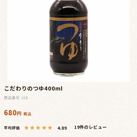
こだわりのつゆ400ml
商品番号
168
680
税込
19
4.89