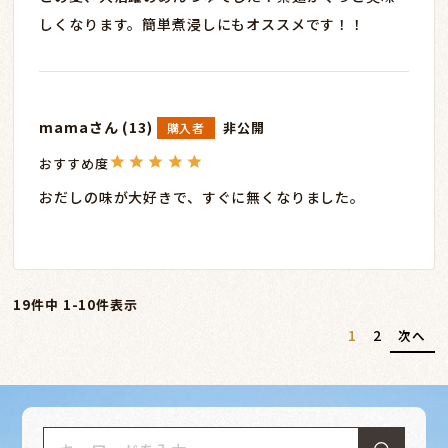
しくなります。簡単煮浸しにもオススメです！！
mama
13
非公開
購入者
おだしの味が大好きで、すぐに無くなりました。
19
件中
1
-
10
件表示
1
2