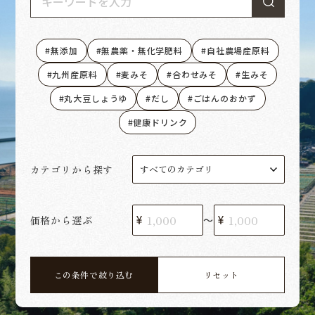
無添加
無農薬・無化学肥料
自社農場産原料
九州産原料
麦みそ
合わせみそ
生みそ
丸大豆しょうゆ
だし
ごはんのおかず
健康ドリンク
カテゴリから探す
価格から選ぶ
〜
この条件で絞り込む
リセット