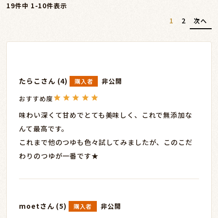
19
件中
1
-
10
件表示
1
2
たらこ
4
非公開
購入者
味わい深くて甘めでとても美味しく、これで無添加な
んて最高です。

これまで他のつゆも色々試してみましたが、このこだ
わりのつゆが一番です★
moet
5
非公開
購入者