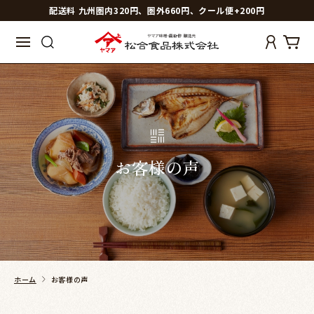
配送料 九州圏内320円、圏外660円、クール便+200円
お客様の声
ホーム
お客様の声