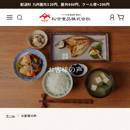
配送料 九州圏内320円、圏外660円、クール便+200円
お客様の声
ホーム
お客様の声