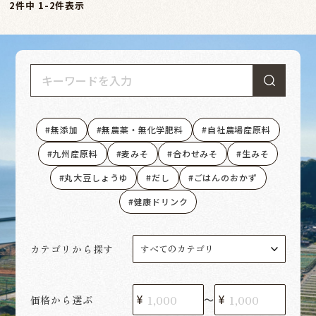
2
件中
1
-
2
件表示
無添加
無農薬・無化学肥料
自社農場産原料
九州産原料
麦みそ
合わせみそ
生みそ
丸大豆しょうゆ
だし
ごはんのおかず
健康ドリンク
カテゴリから探す
価格から選ぶ
〜