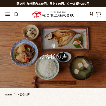
配送料 九州圏内320円、圏外660円、クール便+200円
お客様の声
ホーム
お客様の声