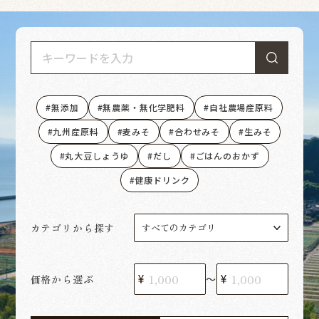
無添加
無農薬・無化学肥料
自社農場産原料
九州産原料
麦みそ
合わせみそ
生みそ
丸大豆しょうゆ
だし
ごはんのおかず
健康ドリンク
カテゴリから探す
価格から選ぶ
〜