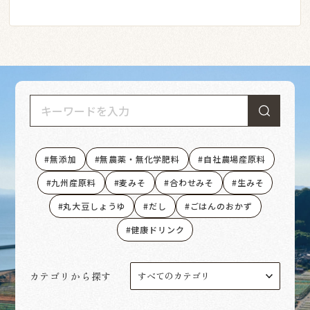
無添加
無農薬・無化学肥料
自社農場産原料
九州産原料
麦みそ
合わせみそ
生みそ
丸大豆しょうゆ
だし
ごはんのおかず
健康ドリンク
カテゴリから探す