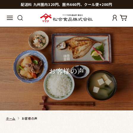
配送料 九州圏内320円、圏外660円、クール便+200円
お客様の声
ホーム
お客様の声