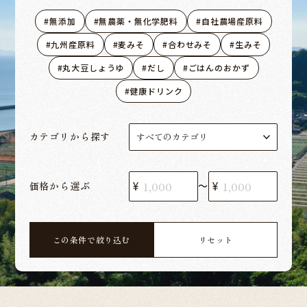
無添加
無農薬・無化学肥料
自社農場産原料
九州産原料
麦みそ
合わせみそ
生みそ
丸大豆しょうゆ
だし
ごはんのおかず
健康ドリンク
カテゴリから探す
価格から選ぶ
〜
この条件で絞り込む
リセット