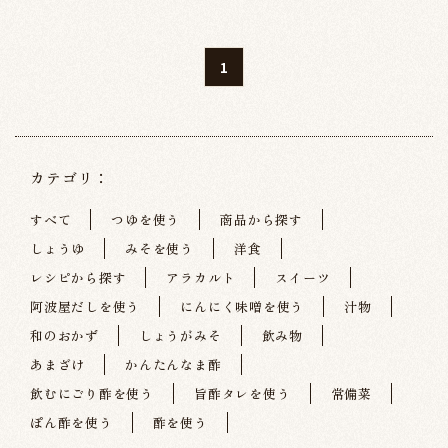
1
カテゴリ：
すべて
つゆを使う
商品から探す
しょうゆ
みそを使う
洋食
レシピから探す
アラカルト
スイーツ
阿波屋だしを使う
にんにく味噌を使う
汁物
和のおかず
しょうがみそ
飲み物
あまざけ
かんたんなま酢
飲むにごり酢を使う
旨酢タレを使う
常備菜
ぽん酢を使う
酢を使う