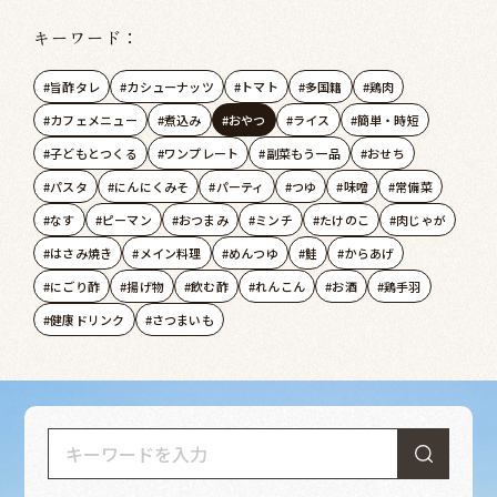
キーワード：
旨酢タレ
カシューナッツ
トマト
多国籍
鶏肉
カフェメニュー
煮込み
おやつ
ライス
簡単・時短
子どもとつくる
ワンプレート
副菜もう一品
おせち
パスタ
にんにくみそ
パーティ
つゆ
味噌
常備菜
なす
ピーマン
おつまみ
ミンチ
たけのこ
肉じゃが
はさみ焼き
メイン料理
めんつゆ
鮭
からあげ
にごり酢
揚げ物
飲む酢
れんこん
お酒
鶏手羽
健康ドリンク
さつまいも