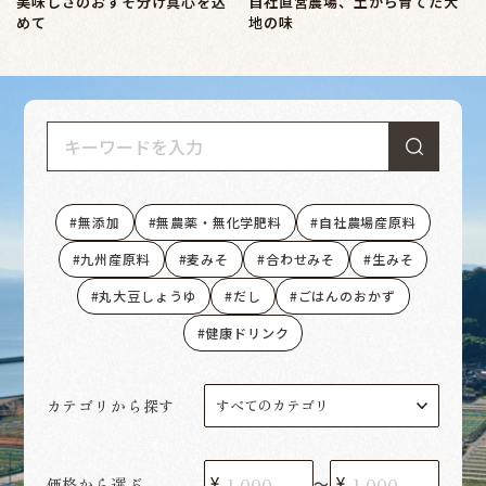
美味しさのおすそ分け真心を込
自社直営農場、土から育てた大
めて
地の味
無添加
無農薬・無化学肥料
自社農場産原料
九州産原料
麦みそ
合わせみそ
生みそ
丸大豆しょうゆ
だし
ごはんのおかず
健康ドリンク
カテゴリから探す
価格から選ぶ
〜