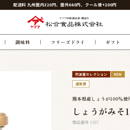
配送料 九州圏内320円、圏外660円、クール便+200円
調味料
フリーズドライ
ギフト
阿波屋セレクション
NEW
通常便
熊本県産しょうが100％使
しょうがみそ1
商品番号
1307