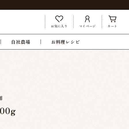
お気に入り
マイページ
カート
自社農場
お料理レシピ
用
00g