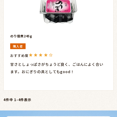
のり佃煮245g
購入者
甘さとしょっぱさがちょうど良く、ごはんによく合い
ます。おにぎりの具としてもgood！
4
件中
1
-
4
件表示