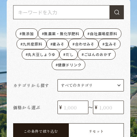
無添加
無農薬・無化学肥料
自社農場産原料
九州産原料
麦みそ
合わせみそ
生みそ
丸大豆しょうゆ
だし
ごはんのおかず
健康ドリンク
カテゴリから探す
価格から選ぶ
〜
この条件で絞り込む
リセット