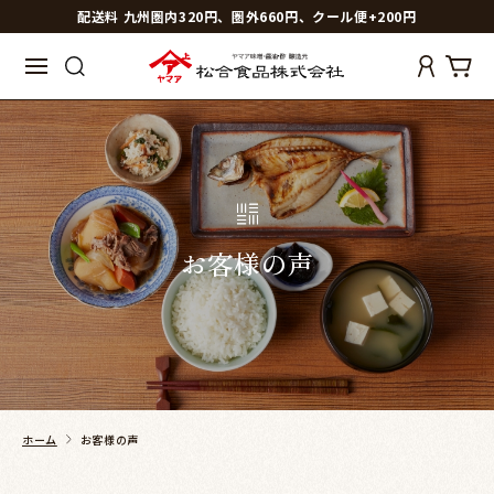
配送料 九州圏内320円、圏外660円、クール便+200円
お客様の声
ホーム
お客様の声