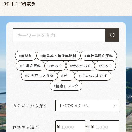
3
件中
1
-
3
件表示
無添加
無農薬・無化学肥料
自社農場産原料
九州産原料
麦みそ
合わせみそ
生みそ
丸大豆しょうゆ
だし
ごはんのおかず
健康ドリンク
カテゴリから探す
価格から選ぶ
〜