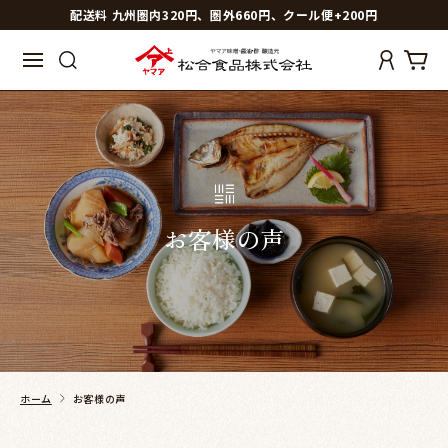
配送料 九州圏内320円、圏外660円、クール便+200円
お客様の声
ホーム
お客様の声