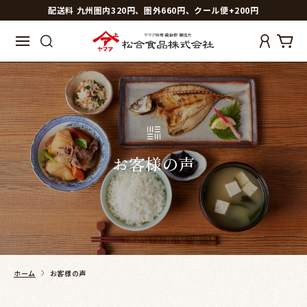
配送料 九州圏内320円、圏外660円、クール便+200円
お客様の声
ホーム
お客様の声