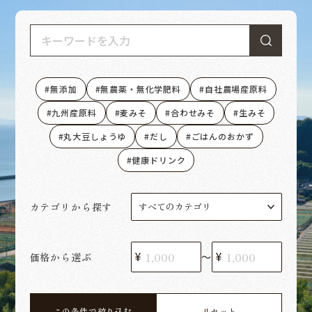
無添加
無農薬・無化学肥料
自社農場産原料
九州産原料
麦みそ
合わせみそ
生みそ
丸大豆しょうゆ
だし
ごはんのおかず
健康ドリンク
カテゴリから探す
価格から選ぶ
〜
この条件で絞り込む
リセット