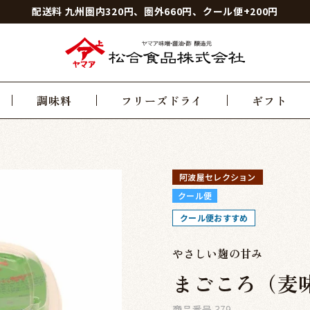
配送料 九州圏内320円、圏外660円、クール便+200円
調味料
フリーズドライ
ギフト
阿波屋セレクション
クール便
クール便おすすめ
やさしい麹の甘み
まごころ（麦味
商品番号
379