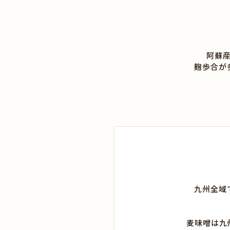
阿蘇
麹歩合が
九州全域
麦味噌は九