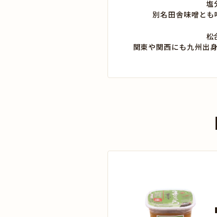
塩
別名田舎味噌とも
松
関東や関西にも九州出