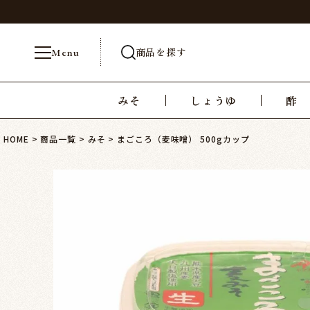
商品を探す
Menu
みそ
しょうゆ
酢
HOME
商品一覧
みそ
まごころ（麦味噌） 500gカップ