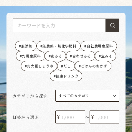
無添加
無農薬・無化学肥料
自社農場産原料
九州産原料
麦みそ
合わせみそ
生みそ
丸大豆しょうゆ
だし
ごはんのおかず
健康ドリンク
カテゴリから探す
価格から選ぶ
〜