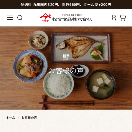
配送料 九州圏内320円、圏外660円、クール便+200円
お客様の声
ホーム
お客様の声