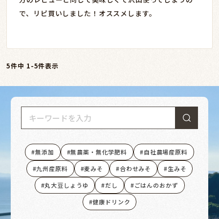
で、リピ買いしました！オススメします。
5
件中
1
-
5
件表示
無添加
無農薬・無化学肥料
自社農場産原料
九州産原料
麦みそ
合わせみそ
生みそ
丸大豆しょうゆ
だし
ごはんのおかず
健康ドリンク