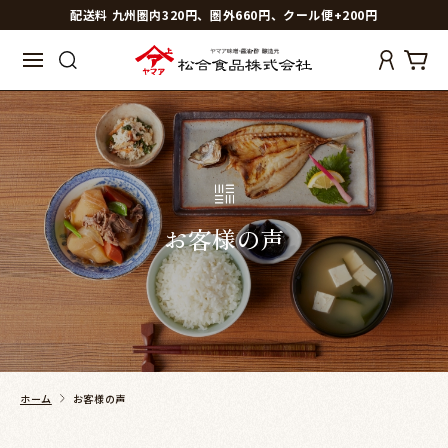
配送料 九州圏内320円、圏外660円、クール便+200円
お客様の声
ホーム
お客様の声