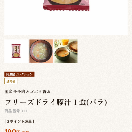
阿波屋セレクション
通常便
国産モモ肉とゴボウ香る
フリーズドライ豚汁１食(バラ)
商品番号
311
[
2
ポイント進呈 ]
190