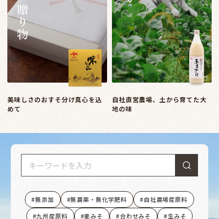
美味しさのおすそ分け真心を込
自社直営農場、土から育てた大
めて
地の味
無添加
無農薬・無化学肥料
自社農場産原料
九州産原料
麦みそ
合わせみそ
生みそ