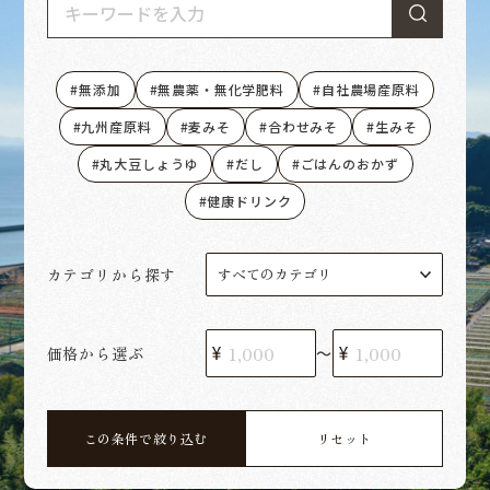
無添加
無農薬・無化学肥料
自社農場産原料
九州産原料
麦みそ
合わせみそ
生みそ
丸大豆しょうゆ
だし
ごはんのおかず
健康ドリンク
カテゴリから探す
価格から選ぶ
〜
この条件で絞り込む
リセット