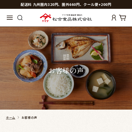
配送料 九州圏内320円、圏外660円、クール便+200円
お客様の声
ホーム
お客様の声