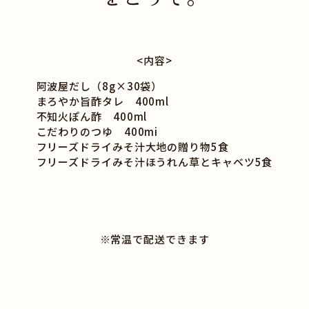
<内容>
阿波屋だし（8g×30袋）
まろやか旨酢タレ 400ml
不知火ぽん酢 400ml
こだわりのつゆ 400mi
フリーズドライみそ汁大地の贈り物5食
フリーズドライみそ汁ほうれん草とキャベツ5食
※常温で配送できます