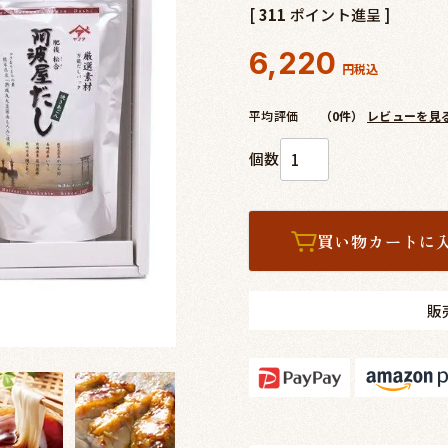
[
311
ポイント進呈 ]
6,220
税込
平均評価
（0件）
レビューを見
買い物カートに
販