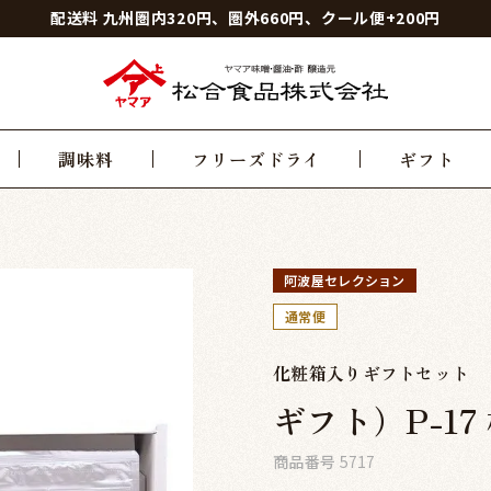
配送料 九州圏内320円、圏外660円、クール便+200円
調味料
フリーズドライ
ギフト
阿波屋セレクション
通常便
化粧箱入りギフトセット
ギフト）P-17
商品番号
5717