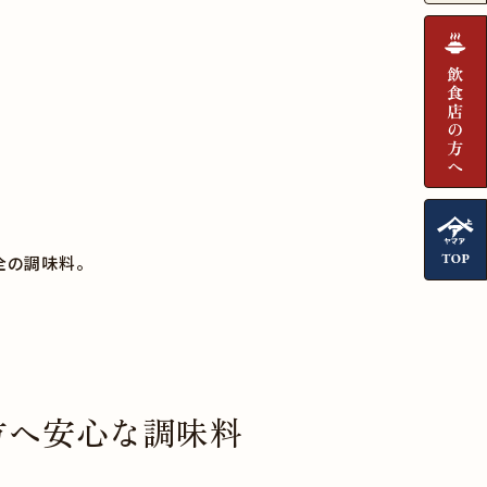
」
全の調味料。
方へ安心な調味料