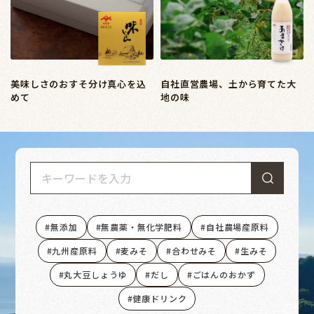
美味しさのおすそ分け真心を込
自社直営農場、土から育てた大
めて
地の味
無添加
無農薬・無化学肥料
自社農場産原料
九州産原料
麦みそ
合わせみそ
生みそ
丸大豆しょうゆ
だし
ごはんのおかず
健康ドリンク