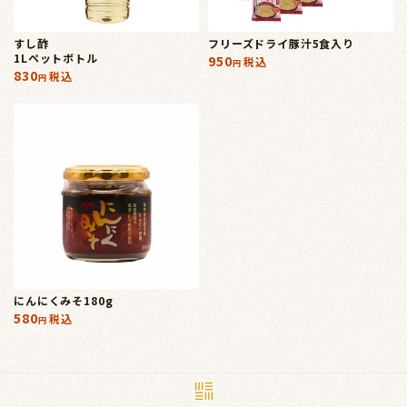
すし酢
フリーズドライ豚汁5食入り
1Lペットボトル
950
税込
830
税込
にんにくみそ180g
580
税込