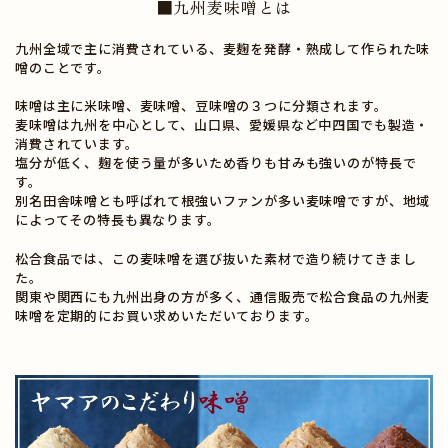
■九州麦味噌とは
九州全域で主に消費されている、麦麹を発酵・熟成して作られた味
噌のことです。
味噌は主に米味噌、麦味噌、豆味噌の３つに分類されます。
麦味噌は九州を中心として、山口県、愛媛県など中四国でも製造・
消費されています。
塩分が低く、麹を使う量が多いため香りも甘みも強いのが特長で
す。
別名田舎味噌とも呼ばれて根強いファンが多い麦味噌ですが、地域
によってその特長も異なります。
松合食品では、この麦味噌を選び抜いた素材で造り続けてきまし
た。
関東や関西にも九州出身の方が多く、通信販売で松合食品の九州麦
味噌を定期的にお買い求めいただいております。