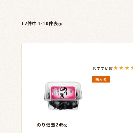
12
件中
1
-
10
件表示
購入者
のり佃煮245g