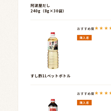
阿波屋だし
240g（8g×30袋）
購入者
すし酢1Lペットボトル
購入者