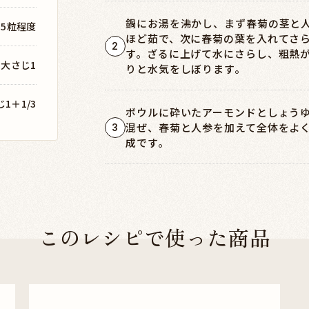
鍋にお湯を沸かし、まず春菊の茎と人
15粒程度
ほど茹で、次に春菊の葉を入れてさら
2
す。ざるに上げて水にさらし、粗熱
大さじ1
りと水気をしぼります。
1＋1/3
ボウルに砕いたアーモンドとしょう
混ぜ、春菊と人参を加えて全体をよ
3
成です。
このレシピで使った商品