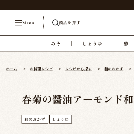
商品を探す
Menu
みそ
しょうゆ
酢
ホーム
>
お料理レシピ
>
レシピから探す
>
和のおかず
>
春菊の醤油アーモンド和
和のおかず
しょうゆ