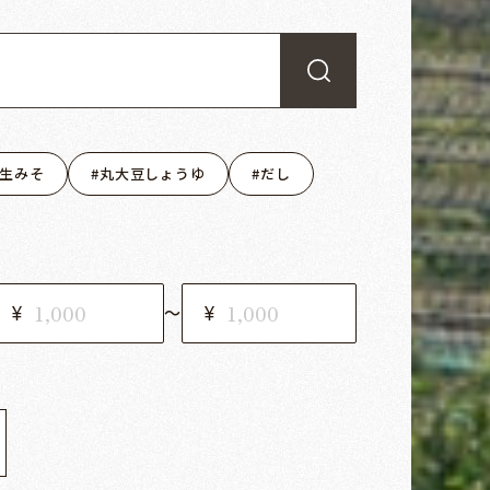
生みそ
丸大豆しょうゆ
だし
〜