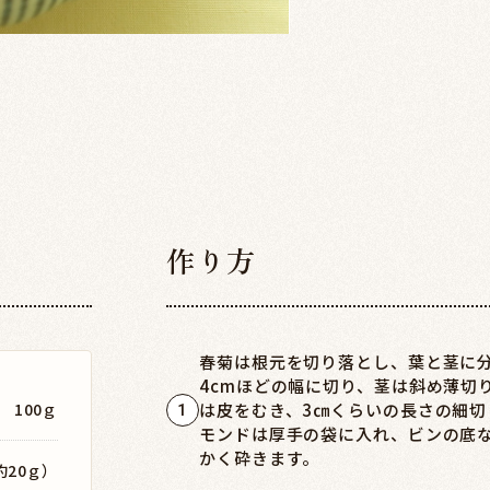
作り方
春菊は根元を切り落とし、葉と茎に
4cmほどの幅に切り、茎は斜め薄切
100ｇ
は皮をむき、3㎝くらいの長さの細切
1
モンドは厚手の袋に入れ、ビンの底
かく砕きます。
約20ｇ）