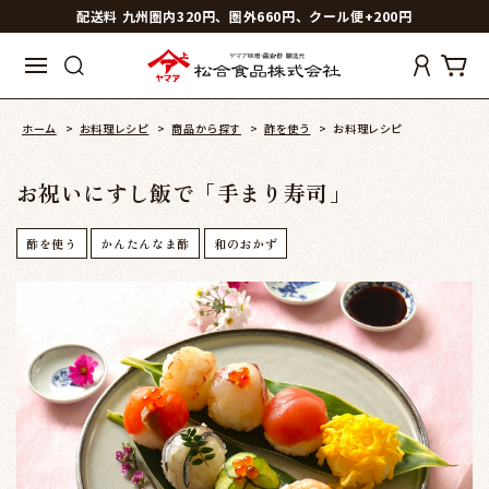
配送料 九州圏内320円、圏外660円、クール便+200円
ホーム
>
お料理レシピ
>
商品から探す
>
酢を使う
>
お料理レシピ
お祝いにすし飯で「手まり寿司」
酢を使う
かんたんなま酢
和のおかず