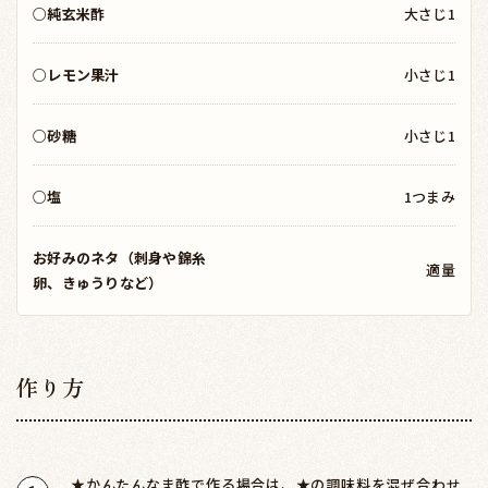
○純玄米酢
大さじ1
○レモン果汁
小さじ1
○砂糖
小さじ1
○塩
1つまみ
お好みのネタ（刺身や錦糸
適量
卵、きゅうりなど）
作り方
★かんたんなま酢で作る場合は、★の調味料を混ぜ合わせ