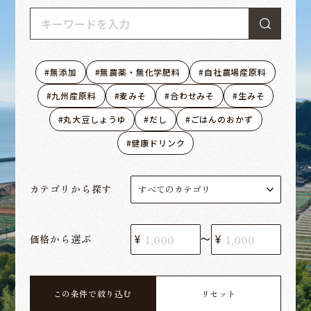
無添加
無農薬・無化学肥料
自社農場産原料
九州産原料
麦みそ
合わせみそ
生みそ
丸大豆しょうゆ
だし
ごはんのおかず
健康ドリンク
カテゴリから探す
価格から選ぶ
〜
この条件で絞り込む
リセット