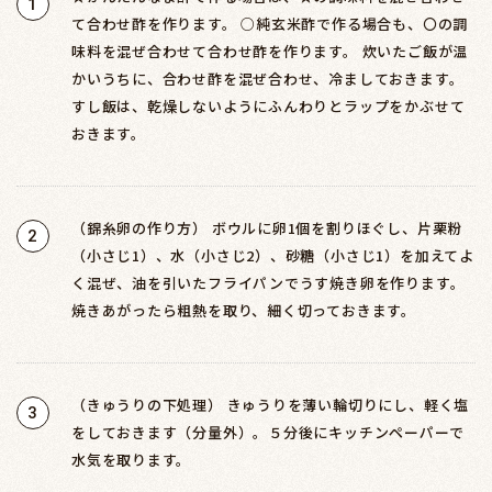
1
て合わせ酢を作ります。 ○純玄米酢で作る場合も、〇の調
味料を混ぜ合わせて合わせ酢を作ります。 炊いたご飯が温
かいうちに、合わせ酢を混ぜ合わせ、冷ましておきます。
すし飯は、乾燥しないようにふんわりとラップをかぶせて
おきます。
（錦糸卵の作り方） ボウルに卵1個を割りほぐし、片栗粉
2
（小さじ1）、水（小さじ2）、砂糖（小さじ1）を加えてよ
く混ぜ、油を引いたフライパンでうす焼き卵を作ります。
焼きあがったら粗熱を取り、細く切っておきます。
（きゅうりの下処理） きゅうりを薄い輪切りにし、軽く塩
3
をしておきます（分量外）。５分後にキッチンペーパーで
水気を取ります。