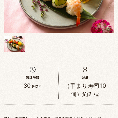
調理時間
分量
30
（手まり寿司10
分以内
個）約2
人前