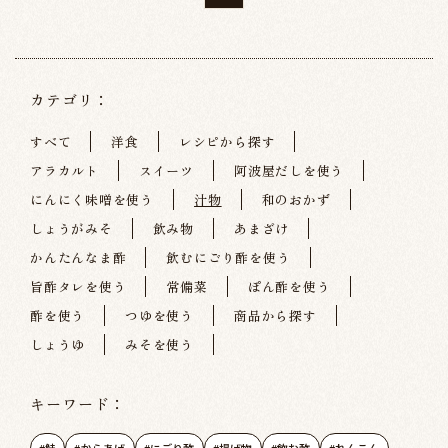
カテゴリ：
すべて
洋食
レシピから探す
アラカルト
スイーツ
阿波屋だしを使う
にんにく味噌を使う
汁物
和のおかず
しょうがみそ
飲み物
あまざけ
かんたんなま酢
飲むにごり酢を使う
旨酢タレを使う
常備菜
ぽん酢を使う
酢を使う
つゆを使う
商品から探す
しょうゆ
みそを使う
キーワード：