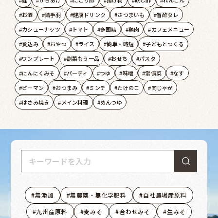
鮭
からあげ
にごり酢
揚げ物
飲む酢
れんこん
お酒
鶏手羽
健康ドリンク
さつまいも
旨酢タレ
カシューナッツ
トマト
多国籍
鶏肉
カフェメニュー
煮込み
おやつ
ライス
簡単・時短
子どもとつくる
ワンプレート
副菜もう一品
おせち
パスタ
にんにくみそ
パーティ
つゆ
味噌
常備菜
なす
ピーマン
おつまみ
ミンチ
たけのこ
肉じゃが
はさみ焼き
メイン料理
めんつゆ
無添加
無農薬・無化学肥料
自社農場産原料
九州産原料
麦みそ
合わせみそ
生みそ