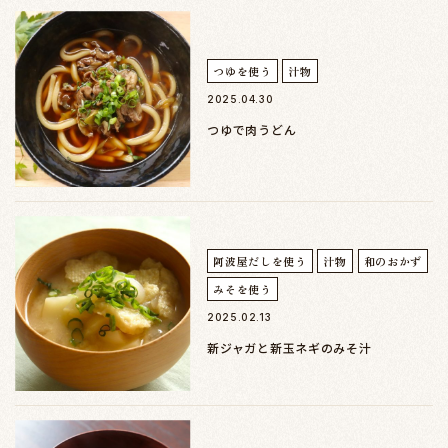
つゆを使う
汁物
2025.04.30
つゆで肉うどん
阿波屋だしを使う
汁物
和のおかず
みそを使う
2025.02.13
新ジャガと新玉ネギのみそ汁