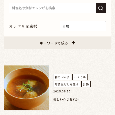
カテゴリを選択
キーワードで絞る
和のおかず
しょうゆ
阿波屋だしを使う
汁物
2025.08.30
優しい☆つみれ汁