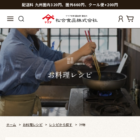
配送料 九州圏内320円、圏外660円、クール便+200円
お料理レシピ
ホーム
>
お料理レシピ
>
レシピから探す
>
汁物