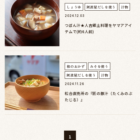
しょうゆ
阿波屋だしを使う
汁物
2024.12.03
つぼん汁★人吉郷土料理をヤマアアイ
テムで(約6人前)
和のおかず
みそを使う
阿波屋だしを使う
汁物
2024.11.26
松合直売所の『匠の豚汁（たくみのぶ
たじる）』
1