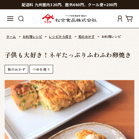
配送料 九州圏内320円、圏外660円、クール便+200円
ホーム
>
お料理レシピ
>
レシピから探す
>
和のおかず
>
お料理レシピ
子供も大好き！ネギたっぷりふわふわ卵焼き
和のおかず
つゆを使う