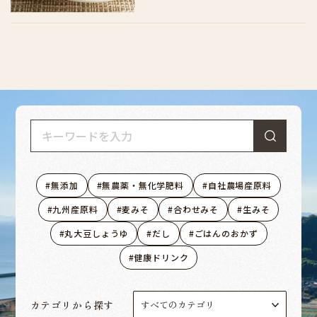
無添加
無農薬・無化学肥料
自社農場産原料
九州産原料
麦みそ
合わせみそ
生みそ
丸大豆しょうゆ
だし
ごはんのおかず
健康ドリンク
カテゴリから探す