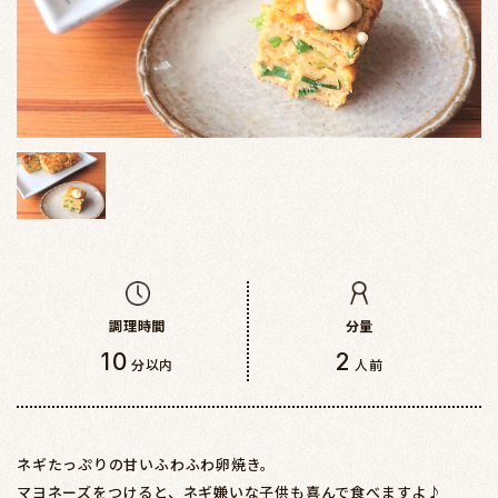
調理時間
分量
10
2
分以内
人前
ネギたっぷりの甘いふわふわ卵焼き。
マヨネーズをつけると、ネギ嫌いな子供も喜んで食べますよ♪