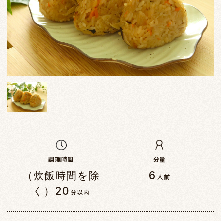
調理時間
分量
（炊飯時間を除
6
人前
く）20
分以内