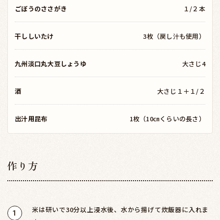
ごぼうのささがき
１/２本
干ししいたけ
3枚（戻し汁も使用）
九州淡口丸大豆しょうゆ
大さじ4
酒
大さじ１＋１/２
出汁用昆布
1枚（10㎝くらいの長さ）
作り方
米は研いで30分以上浸水後、水から揚げて炊飯器に入れま
1