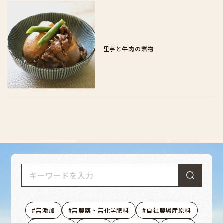
里芋と牛肉の煮物
無添加
無農薬・無化学肥料
自社農場産原料